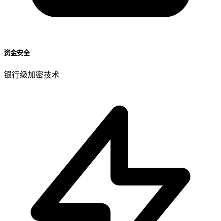
资金安全
银行级加密技术