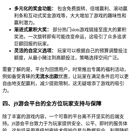
多元化的奖金功能：
包含免费旋转、倍增赢利、滚动赢
利条和互动式奖金游戏等，大大增加了游戏的趣味性和
赢利潜力。
渐进式累积大奖：
部分热门slots游戏链接至庞大的累积
奖池，一次旋转即有可能改变命运，这吸引了众多追求
巨额回报的玩家。
灵活的自定义选项：
玩家可以根据自己的预算调整投注
额度，从最小赌注到高额投注，策略选择空间广泛。
需要了解的是，平台为回馈用户，时常推出专属的福利活动，
例如备受青睐的
无流水出款
优惠，让玩家在满足条件后可以更
自由地支配赢利，减少提款限制，这无疑增添了游戏的吸引
力。
四、j9游会平台的全方位玩家支持与保障
除了丰富的游戏内容，一个可靠的平台离不开坚实的后端支
持。j9游会平台致力于为玩家提供安全、公平、即时的服务体
验。这包括采用高级加密技术保护交易与数据安全，利用随机