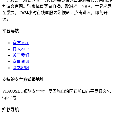
子、彩票一站式体验。 J9九游会登录入口,j9游会官方网站,J9
九游会官网。独家体育赛事直播，欧洲杯、NBA、世界杯尽
在掌握。 7x24小时在线客服为您候命，点击进入，即刻开
玩。
平台导航
官方大厅
真人APP
关于我们
赛事资讯
网站地图
支持的支付方式跟地址
VISA
USDT
银联
支付宝
宁夏回族自治区石嘴山市平罗县文化
街965号
推荐导航