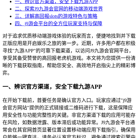
一、辨识官方渠道，安全下载九游APP
二、探索J9九游会官网的移动端游戏世界
三、详解高回报slots的游戏特色与策略
四、j9游会平台的全方位玩家支持与保障
对于追求优质移动端游戏体验的玩家而言，便捷地找到并下载
正版应用是开启娱乐之旅的第一步。近期，许多用户都在积极
寻找"九游APP"的可靠下载渠道，以访问J9九游会官网平台，
享受其备受赞誉的高回报老虎机游戏。本文将为您提供一份清
晰的下载获取指南，帮助您安全、高效地开启指尖上的精彩博
弈。
一、辨识官方渠道，安全下载九游APP
在开始下载前，首要任务是确认官方入口。玩家应通过"j9游
会官方网站"提供的正式链接或二维码进行下载，这是保障应
用安全性与功能完整性的关键。非官方渠道下载的应用可能存
在风险，如数据泄露、版本滞后或功能异常。J9九游会平台通
常会在其官网首页显著位置设置移动端应用下载指引，确保用
户能够一键直达。请务必认准官方标识，避免通过搜索引擎中