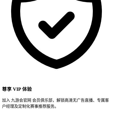
尊享 VIP 体验
加入 九游会官网 会员俱乐部，解锁高清无广告直播、专属客
户经理及定制化赛事推荐服务。