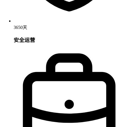
3650天
安全运营