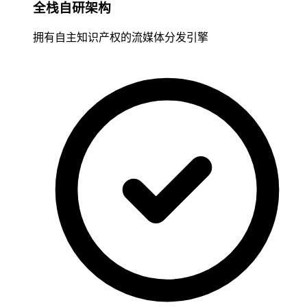
全栈自研架构
拥有自主知识产权的流媒体分发引擎