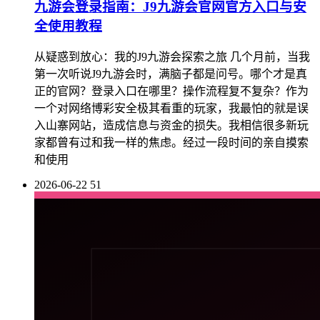
九游会登录指南：J9九游会官网官方入口与安
全使用教程
从疑惑到放心：我的J9九游会探索之旅 几个月前，当我
第一次听说J9九游会时，满脑子都是问号。哪个才是真
正的官网？登录入口在哪里？操作流程复不复杂？作为
一个对网络博彩安全极其看重的玩家，我最怕的就是误
入山寨网站，造成信息与资金的损失。我相信很多新玩
家都曾有过和我一样的焦虑。经过一段时间的亲自摸索
和使用
2026-06-22
51