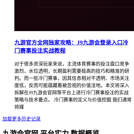
九游官方全网独家攻略：J9九游会登录入口冷
门赛事投注实战教程
对于很多资深玩家来说，主流体育赛事的投注盘口竞争
激烈，水位透明，长期盈利需要极高的技巧和精准的研
判。而一些冷门赛事，因其信息相对不透明、市场关注
度低，反而可能蕴藏着被忽视的价值洼地。本文将深入
拆解在J9九游会官网等平台上进行冷门赛事投注的实战
策略与技术要点。 冷门赛事的定义与价值挖掘 我们通常
将媒
加载更多历史记录
九游会官网
平台实力
数据概览