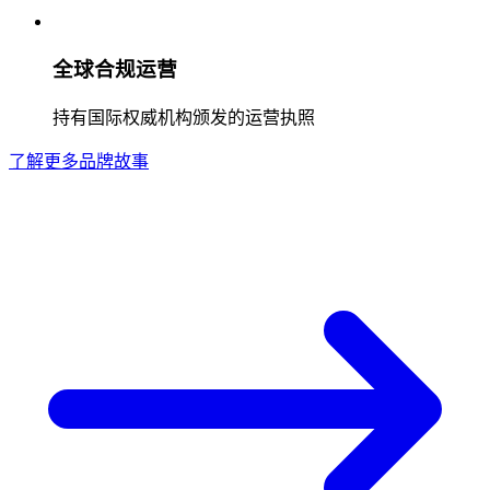
全球合规运营
持有国际权威机构颁发的运营执照
了解更多品牌故事